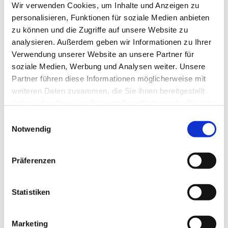
Wir verwenden Cookies, um Inhalte und Anzeigen zu
personalisieren, Funktionen für soziale Medien anbieten
zu können und die Zugriffe auf unsere Website zu
analysieren. Außerdem geben wir Informationen zu Ihrer
Verwendung unserer Website an unsere Partner für
soziale Medien, Werbung und Analysen weiter. Unsere
Partner führen diese Informationen möglicherweise mit
weiteren Daten zusammen, die Sie ihnen bereitgestellt
haben oder die sie im Rahmen Ihrer Nutzung der Dienste
gesammelt haben.
E
Notwendig
i
n
w
Präferenzen
i
Dies könnte Sie auch interessieren
l
l
Statistiken
i
g
Marketing