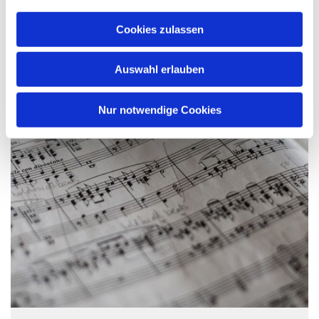
a
u
Cookies zulassen
s
w
Auswahl erlauben
a
h
l
Nur notwendige Cookies