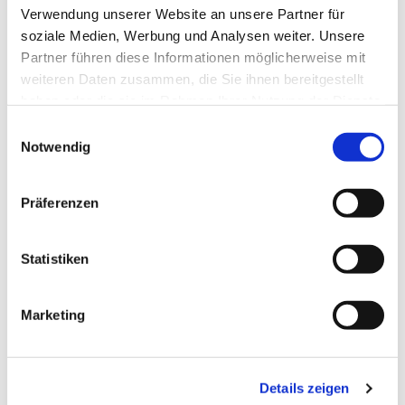
Verwendung unserer Website an unsere Partner für
soziale Medien, Werbung und Analysen weiter. Unsere
Partner führen diese Informationen möglicherweise mit
weiteren Daten zusammen, die Sie ihnen bereitgestellt
haben oder die sie im Rahmen Ihrer Nutzung der Dienste
gesammelt haben.
E
Notwendig
i
n
w
Präferenzen
i
l
l
Statistiken
Erwachsene und Senioren
i
g
Marketing
u
weiterlesen
n
g
Details zeigen
s