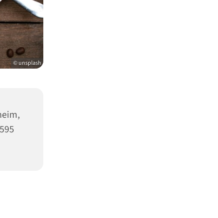
© unsplash
heim,
5595