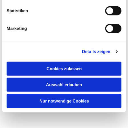
l
l
Statistiken
i
g
Marketing
Dies könnte Sie auch interessieren
u
n
g
Details zeigen
s
a
u
Cookies zulassen
s
w
Auswahl erlauben
a
h
l
Nur notwendige Cookies