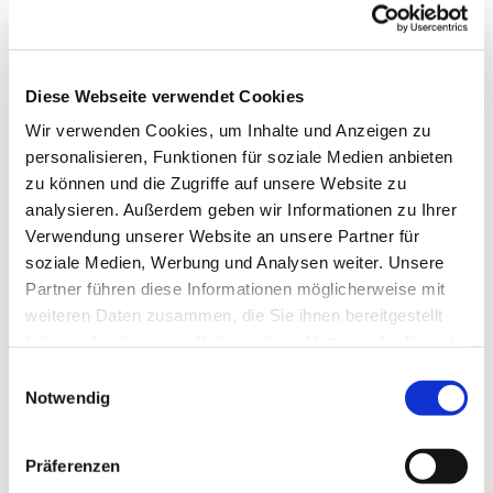
Jeder ist herzlich willkommen.
Kommen, wann man will, und so lange bleiben, wie man
Diese Webseite verwendet Cookies
will. Wie in einem Caféhaus eben.
Wir verwenden Cookies, um Inhalte und Anzeigen zu
personalisieren, Funktionen für soziale Medien anbieten
zu können und die Zugriffe auf unsere Website zu
analysieren. Außerdem geben wir Informationen zu Ihrer
Verwendung unserer Website an unsere Partner für
soziale Medien, Werbung und Analysen weiter. Unsere
Partner führen diese Informationen möglicherweise mit
weiteren Daten zusammen, die Sie ihnen bereitgestellt
haben oder die sie im Rahmen Ihrer Nutzung der Dienste
gesammelt haben.
E
Notwendig
i
n
w
Präferenzen
i