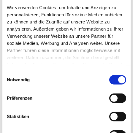
Wir verwenden Cookies, um Inhalte und Anzeigen zu
personalisieren, Funktionen für soziale Medien anbieten
zu können und die Zugriffe auf unsere Website zu
analysieren. Außerdem geben wir Informationen zu Ihrer
Verwendung unserer Website an unsere Partner für
soziale Medien, Werbung und Analysen weiter. Unsere
Partner führen diese Informationen möglicherweise mit
weiteren Daten zusammen, die Sie ihnen bereitgestellt
haben oder die sie im Rahmen Ihrer Nutzung der Dienste
gesammelt haben.
E
Notwendig
i
n
w
Präferenzen
i
l
Dies könnte Sie auch interessieren
l
Statistiken
i
g