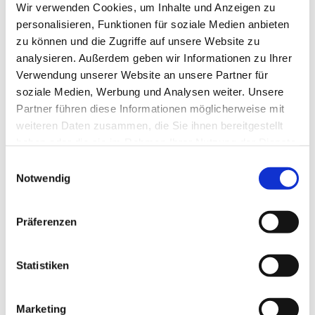
Wir verwenden Cookies, um Inhalte und Anzeigen zu
personalisieren, Funktionen für soziale Medien anbieten
zu können und die Zugriffe auf unsere Website zu
analysieren. Außerdem geben wir Informationen zu Ihrer
Verwendung unserer Website an unsere Partner für
soziale Medien, Werbung und Analysen weiter. Unsere
Partner führen diese Informationen möglicherweise mit
weiteren Daten zusammen, die Sie ihnen bereitgestellt
haben oder die sie im Rahmen Ihrer Nutzung der Dienste
gesammelt haben.
E
Notwendig
i
n
w
Präferenzen
i
Dies könnte Sie auch interessieren
l
l
Statistiken
i
g
Marketing