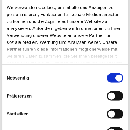
Wir verwenden Cookies, um Inhalte und Anzeigen zu
personalisieren, Funktionen für soziale Medien anbieten
zu können und die Zugriffe auf unsere Website zu
analysieren. Außerdem geben wir Informationen zu Ihrer
Verwendung unserer Website an unsere Partner für
soziale Medien, Werbung und Analysen weiter. Unsere
Partner führen diese Informationen möglicherweise mit
weiteren Daten zusammen, die Sie ihnen bereitgestellt
haben oder die sie im Rahmen Ihrer Nutzung der Dienste
gesammelt haben.
E
Notwendig
i
n
w
Präferenzen
i
l
Dies könnte Sie auch interessieren
l
Statistiken
i
g