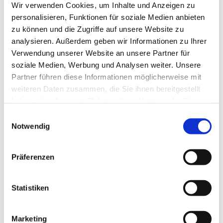
Wir verwenden Cookies, um Inhalte und Anzeigen zu
personalisieren, Funktionen für soziale Medien anbieten
zu können und die Zugriffe auf unsere Website zu
analysieren. Außerdem geben wir Informationen zu Ihrer
Verwendung unserer Website an unsere Partner für
soziale Medien, Werbung und Analysen weiter. Unsere
Partner führen diese Informationen möglicherweise mit
weiteren Daten zusammen, die Sie ihnen bereitgestellt
haben oder die sie im Rahmen Ihrer Nutzung der Dienste
gesammelt haben.
E
Notwendig
i
n
w
Präferenzen
i
Dies könnte Sie auch interessieren
l
l
Statistiken
i
g
Marketing