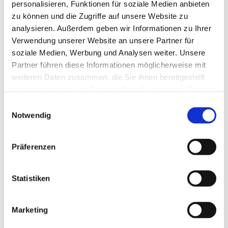
personalisieren, Funktionen für soziale Medien anbieten
zu können und die Zugriffe auf unsere Website zu
analysieren. Außerdem geben wir Informationen zu Ihrer
Verwendung unserer Website an unsere Partner für
soziale Medien, Werbung und Analysen weiter. Unsere
Partner führen diese Informationen möglicherweise mit
weiteren Daten zusammen, die Sie ihnen bereitgestellt
haben oder die sie im Rahmen Ihrer Nutzung der Dienste
gesammelt haben.
E
Notwendig
i
n
w
Dies könnte Sie auch interessieren
Präferenzen
i
l
l
Statistiken
i
g
Marketing
u
n