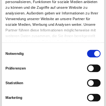
personalisieren, Funktionen für soziale Medien anbieten
zu können und die Zugriffe auf unsere Website zu
analysieren. Außerdem geben wir Informationen zu Ihrer
Verwendung unserer Website an unsere Partner für
soziale Medien, Werbung und Analysen weiter. Unsere
Partner führen diese Informationen möglicherweise mit
weiteren Daten zusammen, die Sie ihnen bereitgestellt
haben oder die sie im Rahmen Ihrer Nutzung der Dienste
gesammelt haben.
E
Notwendig
i
n
w
Dies könnte Sie auch interessieren
Präferenzen
i
l
l
Statistiken
i
g
Marketing
u
n