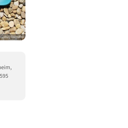
pixabay lizenzfrei
heim,
5595