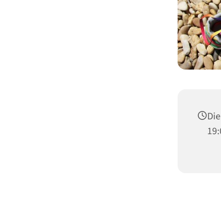
Die
19: