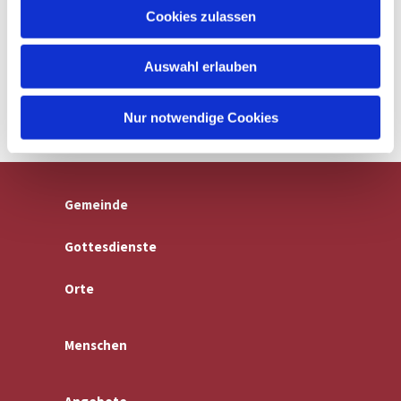
u
Cookies zulassen
s
w
Auswahl erlauben
a
h
l
Nur notwendige Cookies
Gemeinde
Gottesdienste
Orte
Menschen