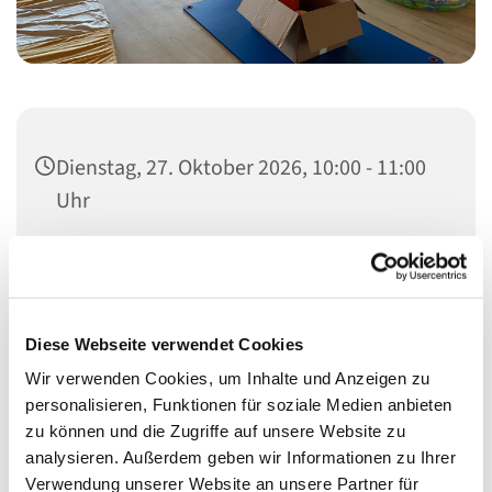
Dienstag, 27. Oktober 2026, 10:00 - 11:00
Uhr
Zum Eltern-Kind-Treff sind alle Eltern/Begleitpersonen
mit Babys und Kleinkinder herzlich eingeladen.
Diese Webseite verwendet Cookies
Wir verwenden Cookies, um Inhalte und Anzeigen zu
Die Kinder können im Freispiel neue Fähigkeit erlangen
personalisieren, Funktionen für soziale Medien anbieten
und mit anderen Kinder erste Sozialkontakte knüpfen.
zu können und die Zugriffe auf unsere Website zu
Die Eltern/Begleitpersonen können sich austauschen
analysieren. Außerdem geben wir Informationen zu Ihrer
oder einfach die Zeit im Geschützen Rahmen mit ihrem
Verwendung unserer Website an unsere Partner für