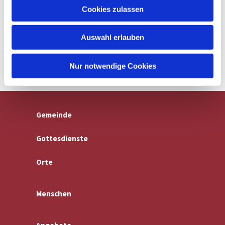
u
Cookies zulassen
s
w
Auswahl erlauben
a
h
l
Nur notwendige Cookies
Gemeinde
Gottesdienste
Orte
Menschen