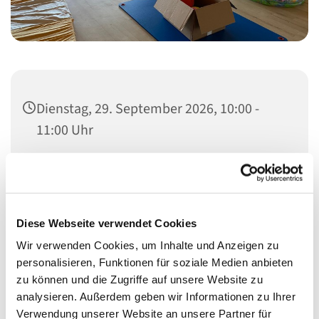
Dienstag, 29. September 2026, 10:00 -
11:00 Uhr
Zum Eltern-Kind-Treff sind alle Eltern/Begleitpersonen
mit Babys und Kleinkinder herzlich eingeladen.
Diese Webseite verwendet Cookies
Wir verwenden Cookies, um Inhalte und Anzeigen zu
Die Kinder können im Freispiel neue Fähigkeit erlangen
personalisieren, Funktionen für soziale Medien anbieten
und mit anderen Kinder erste Sozialkontakte knüpfen.
zu können und die Zugriffe auf unsere Website zu
Die Eltern/Begleitpersonen können sich austauschen
analysieren. Außerdem geben wir Informationen zu Ihrer
oder einfach die Zeit im Geschützen Rahmen mit ihrem
Verwendung unserer Website an unsere Partner für