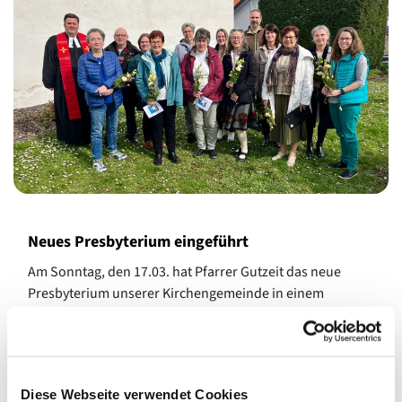
Neues Presbyterium eingeführt
Am Sonntag, den 17.03. hat Pfarrer Gutzeit das neue
Presbyterium unserer Kirchengemeinde in einem
feierlichen und sehr musikalischen Gottesdienst in der
Roxheimer Kirche ins Amt eingeführt. Zuvor dankte er
Harald Konrath (Gutenberg) für 12 Jahre Mitarbeit, Petra
Gerth (Hargesheim, in Abwesenheit) für 16 Jahre
Diese Webseite verwendet Cookies
Mitarbeit und Sandra Seifert (Mitarbeiterpresbyterin) für