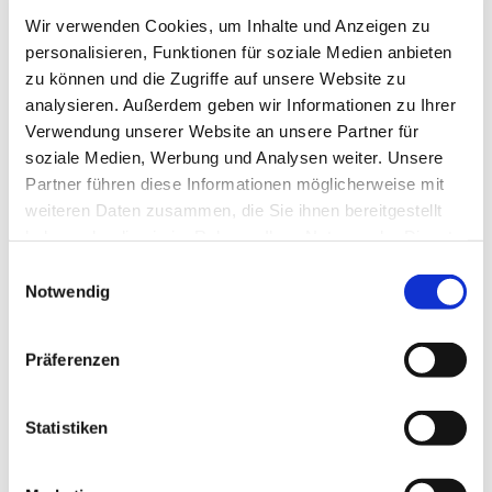
die zu Ende gehende Amtsperiode.
Wir verwenden Cookies, um Inhalte und Anzeigen zu
personalisieren, Funktionen für soziale Medien anbieten
Für die drei ausgeschiedenen kamen nach: Annette
zu können und die Zugriffe auf unsere Website zu
Hühne (Hargesheim), Susanne Pfeiffer (Gutenberg) und
analysieren. Außerdem geben wir Informationen zu Ihrer
Beate Commer (Mitarbeiterpresbyterin).
Verwendung unserer Website an unsere Partner für
soziale Medien, Werbung und Analysen weiter. Unsere
Nach dem Gottesdienst gab es einen kleinen Empfang im
Partner führen diese Informationen möglicherweise mit
Gemeindehaus.
weiteren Daten zusammen, die Sie ihnen bereitgestellt
haben oder die sie im Rahmen Ihrer Nutzung der Dienste
gesammelt haben.
E
Notwendig
i
n
w
Präferenzen
i
Dies könnte Sie auch interessieren
l
l
Statistiken
i
g